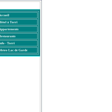
ts à Torri del Benaco
Accueil
Hôtel à Torri
Appartements
Restaurants
Info - Torri
Meteo Lac de Garde